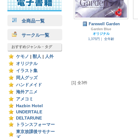
全商品一覧
Farewell Garden
Garden Blue
オリジナル
サークル一覧
1,375円｜
全年齢
おすすめジャンル・タグ
ケモノ
|
獣人
|
人外
オリジナル
イラスト集
同人グッズ
[1] 全3件
ハンドメイド
海外アニメ
アメコミ
Hazbin Hotel
UNDERTALE
DELTARUNE
トランスフォーマー
東京放課後サモナー
ズ